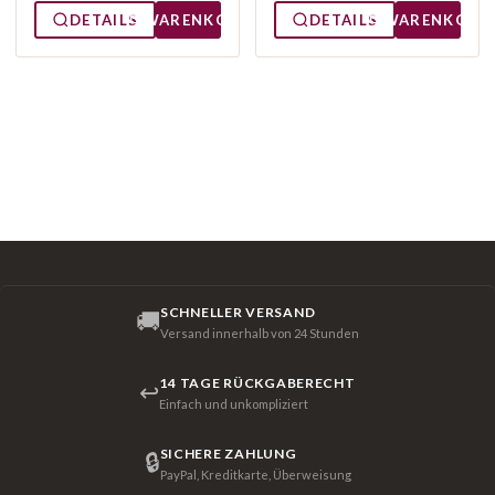
DETAILS
WARENKORB
DETAILS
WARENKORB
SCHNELLER VERSAND
🚚
Versand innerhalb von 24 Stunden
14 TAGE RÜCKGABERECHT
↩
Einfach und unkompliziert
SICHERE ZAHLUNG
🔒
PayPal, Kreditkarte, Überweisung