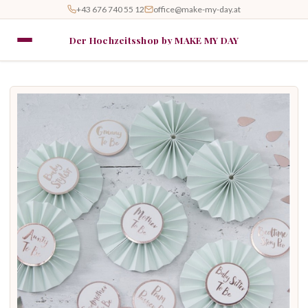
+43 676 740 55 12
office@make-my-day.at
Der Hochzeitsshop by MAKE MY DAY