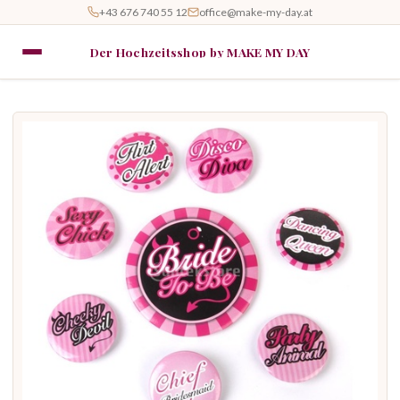
+43 676 740 55 12
office@make-my-day.at
Der Hochzeitsshop by MAKE MY DAY