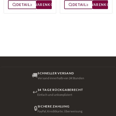
DETAILS
WARENKORB
DETAILS
WARENKORB
SCHNELLER VERSAND
🚚
Versand innerhalb von 24 Stunden
14 TAGE RÜCKGABERECHT
↩
Einfach und unkompliziert
SICHERE ZAHLUNG
🔒
PayPal, Kreditkarte, Überweisung