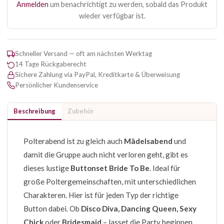
Anmelden
um benachrichtigt zu werden, sobald das Produkt
wieder verfügbar ist.
Schneller Versand — oft am nächsten Werktag
14 Tage Rückgaberecht
Sichere Zahlung via PayPal, Kreditkarte & Überweisung
Persönlicher Kundenservice
Beschreibung
Zubehör
Polterabend ist zu gleich auch
Mädelsabend
und
damit die Gruppe auch nicht verloren geht, gibt es
dieses lustige
Buttonset Bride To Be
. Ideal für
große Poltergemeinschaften, mit unterschiedlichen
Charakteren. Hier ist für jeden Typ der richtige
Button dabei. Ob
Disco Diva, Dancing Queen, Sexy
Chick
oder
Bridesmaid
– lasset die Party beginnen.