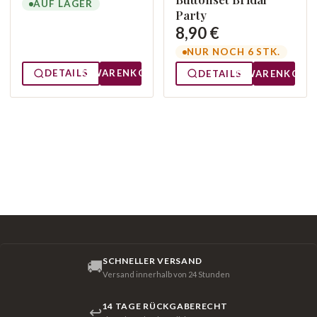
AUF LAGER
Party
8,90 €
NUR NOCH 6 STK.
DETAILS
WARENKORB
DETAILS
WARENKORB
SCHNELLER VERSAND
🚚
Versand innerhalb von 24 Stunden
14 TAGE RÜCKGABERECHT
↩