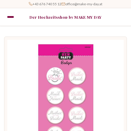
+43 676 740 55 12
office@make-my-day.at
Der Hochzeitsshop by MAKE MY DAY