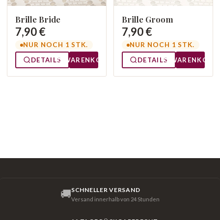
Brille Bride
Brille Groom
7,90 €
7,90 €
NUR NOCH 1 STK.
NUR NOCH 1 STK.
DETAILS
WARENKORB
DETAILS
WARENKORB
SCHNELLER VERSAND
🚚
Versand innerhalb von 24 Stunden