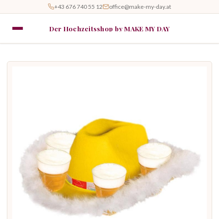
+43 676 740 55 12
office@make-my-day.at
Der Hochzeitsshop by MAKE MY DAY