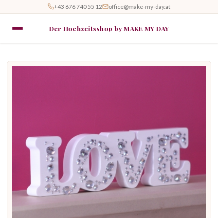
+43 676 740 55 12
office@make-my-day.at
Der Hochzeitsshop by MAKE MY DAY