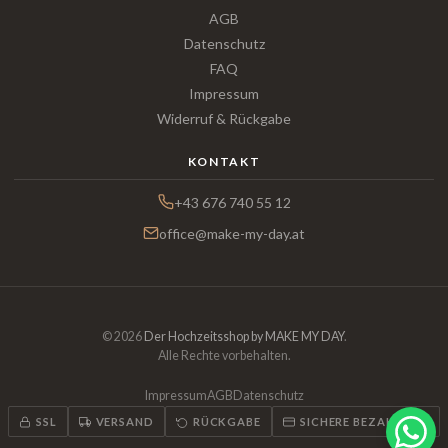
AGB
Datenschutz
FAQ
Impressum
Widerruf & Rückgabe
KONTAKT
+43 676 740 55 12
office@make-my-day.at
© 2026
Der Hochzeitsshop by MAKE MY DAY
.
Alle Rechte vorbehalten.
Impressum
AGB
Datenschutz
SSL
VERSAND
RÜCKGABE
SICHERE BEZAHLUNG