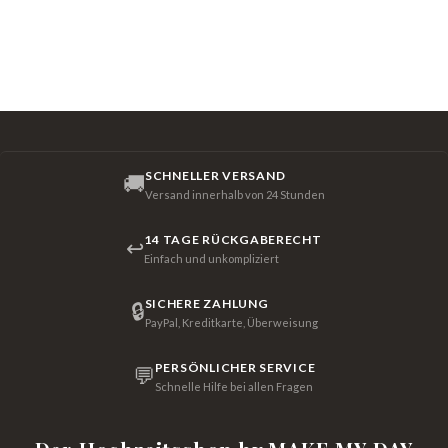
SCHNELLER VERSAND
🚚
Versand innerhalb von 24 Stunden
14 TAGE RÜCKGABERECHT
↩
Einfach und unkompliziert
SICHERE ZAHLUNG
🔒
PayPal, Kreditkarte, Überweisung
PERSÖNLICHER SERVICE
💬
Schnelle Hilfe bei allen Fragen