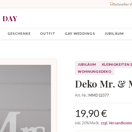
Schneller 
Y DAY
GESCHENKE
OUTFIT
GAY WEDDINGS
JUBILÄUM
JUBILÄUM
KLEINIGKEITEN
WOHNUNGSDEKO
Deko Mr. & M
Art.-Nr.:
MMD12377
19,90 €
inkl. 20% MwSt.
zzgl. Versandkoste