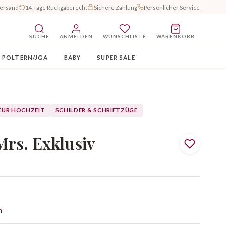
Versand
14 Tage Rückgaberecht
Sichere Zahlung
Persönlicher Service
SUCHE
ANMELDEN
WUNSCHLISTE
WARENKORB
POLTERN/JGA
BABY
SUPER SALE
 ZUR HOCHZEIT
SCHILDER & SCHRIFTZÜGE
rs. Exklusiv
n