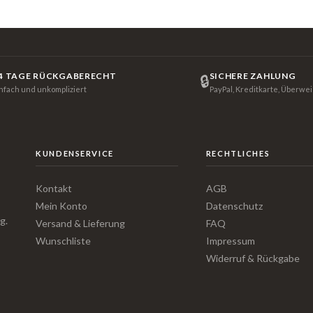
4 TAGE RÜCKGABERECHT
SICHERE ZAHLUNG
🔒
infach und unkompliziert
PayPal, Kreditkarte, Überwe
KUNDENSERVICE
RECHTLICHES
Kontakt
AGB
Mein Konto
Datenschutz
g.
Versand & Lieferung
FAQ
Wunschliste
Impressum
Widerruf & Rückgabe