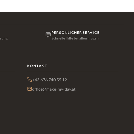
PERSÖNLICHER SERVICE
💬
isung
Schnelle Hilfe bei allen Fragen
KONTAKT
+43 676 740 55 12
office@make-my-day.at