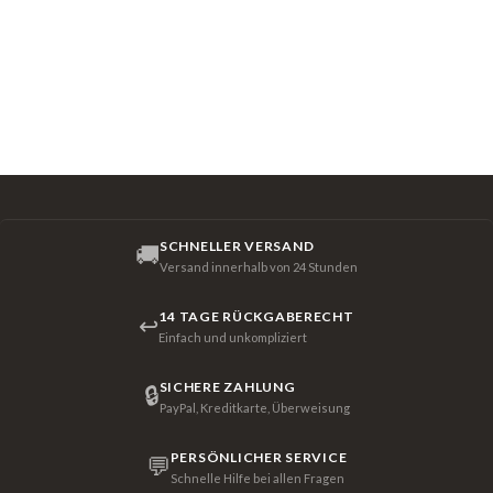
SCHNELLER VERSAND
🚚
Versand innerhalb von 24 Stunden
14 TAGE RÜCKGABERECHT
↩
Einfach und unkompliziert
SICHERE ZAHLUNG
🔒
PayPal, Kreditkarte, Überweisung
PERSÖNLICHER SERVICE
💬
Schnelle Hilfe bei allen Fragen