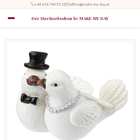
+43 676 740 55 12
office@make-my-day.at
Der Hochzeitsshop by MAKE MY DAY