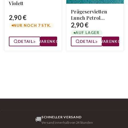
Violett
Prägeservietten
2,90 €
Lunch Petrol
13307906
2,90 €
NUR NOCH 7 STK.
AUF LAGER
DETAILS
WARENKORB
DETAILS
WARENKORB
SCHNELLER VERSAND
🚚
Versand innerhalb von 24 Stunden