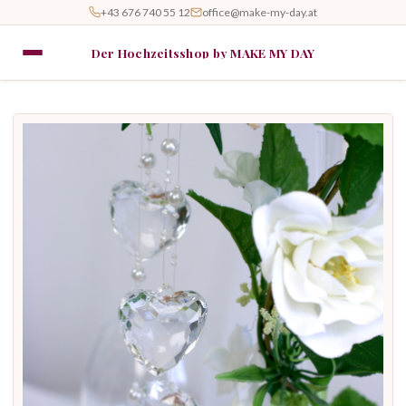
+43 676 740 55 12
office@make-my-day.at
Der Hochzeitsshop by MAKE MY DAY