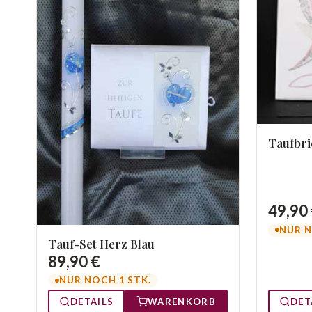
Taufbri
49,90
NUR N
Tauf-Set Herz Blau
89,90 €
NUR NOCH 1 STK.
DET
DETAILS
WARENKORB