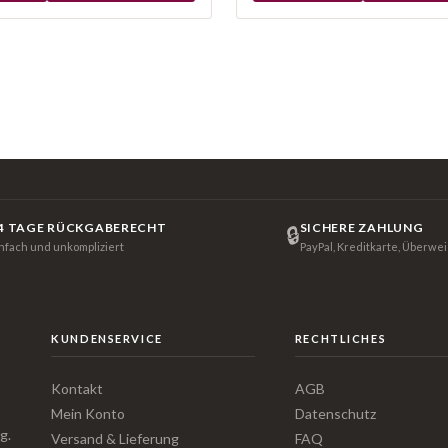
4 TAGE RÜCKGABERECHT
SICHERE ZAHLUNG
🔒
infach und unkompliziert
PayPal, Kreditkarte, Überwe
KUNDENSERVICE
RECHTLICHES
Kontakt
AGB
Mein Konto
Datenschutz
g.
Versand & Lieferung
FAQ