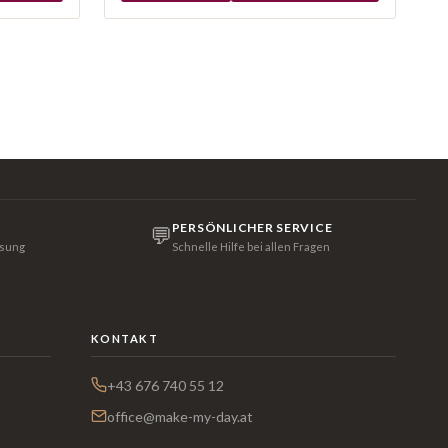
PERSÖNLICHER SERVICE
💬
isung
Schnelle Hilfe bei allen Fragen
KONTAKT
+43 676 740 55 12
office@make-my-day.at