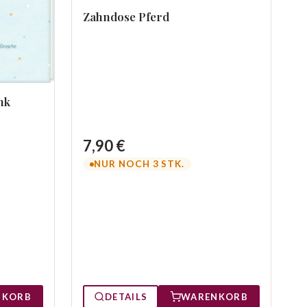
Zahndose Pferd
nk
7,90 €
NUR NOCH 3 STK.
NKORB
DETAILS
WARENKORB