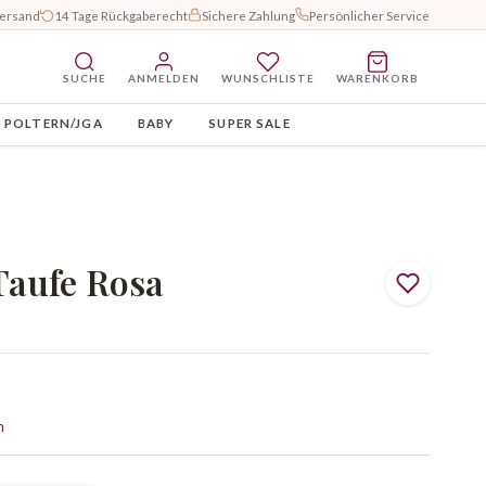
Versand
14 Tage Rückgaberecht
Sichere Zahlung
Persönlicher Service
SUCHE
ANMELDEN
WUNSCHLISTE
WARENKORB
POLTERN/JGA
BABY
SUPER SALE
Taufe Rosa
n