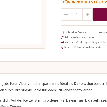
NUR NOCH 1 STÜCK 
Schneller Versand — oft am n
14 Tage Rückgaberecht
Sichere Zahlung via PayPal, K
Persönlicher Kundenservice
n jede Feier. Aber vor allem passen sie ideal als
Dekoration
bei der T
en durch ihre simple Form für jeden Stil verwendet werden.
ltlich. Auf der Kerze ist mit
goldener Farbe
ein
Taufkrug
aufgezei
tliche Thema.