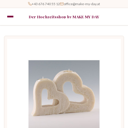
+43 676 740 55 12
office@make-my-day.at
Der Hochzeitsshop by MAKE MY DAY