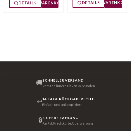
DETAILS
WARENKORB
DETAILS
WARENKORB
SCHNELLER VERSAND
🚚
Versand innerhalb von 24 Stunden
14 TAGE RÜCKGABERECHT
↩
Einfach und unkompliziert
SICHERE ZAHLUNG
🔒
PayPal, Kreditkarte, Überweisung