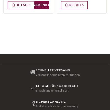
DETAILS
WARENKORB
DETAILS
SCHNELLER VERSAND
🚚
Versand innerhalb von 24 Stunden
14 TAGE RÜCKGABERECHT
↩
Einfach und unkompliziert
SICHERE ZAHLUNG
🔒
PayPal, Kreditkarte, Überweisung