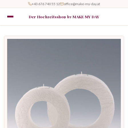
+43 676 740 55 12
office@make-my-day.at
Der Hochzeitsshop by MAKE MY DAY