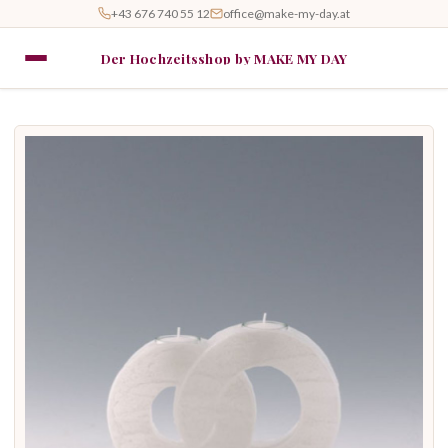
+43 676 740 55 12
office@make-my-day.at
Der Hochzeitsshop by MAKE MY DAY