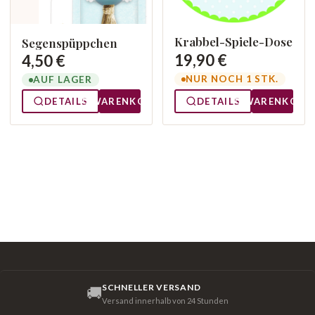
Krabbel-Spiele-Dose
Segenspüppchen
19,90 €
4,50 €
NUR NOCH 1 STK.
AUF LAGER
DETAILS
WARENKORB
DETAILS
WARENKORB
SCHNELLER VERSAND
🚚
Versand innerhalb von 24 Stunden