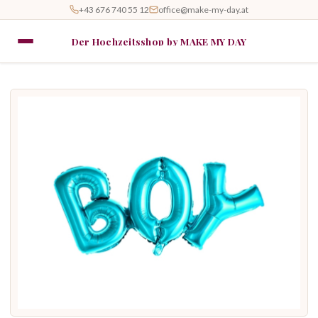
+43 676 740 55 12
office@make-my-day.at
Der Hochzeitsshop by MAKE MY DAY