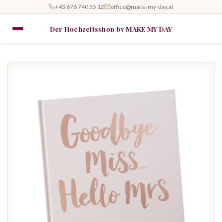
+43 676 740 55 12
office@make-my-day.at
Der Hochzeitsshop by MAKE MY DAY