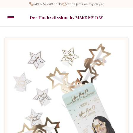
+43 676 740 55 12
office@make-my-day.at
Der Hochzeitsshop by MAKE MY DAY