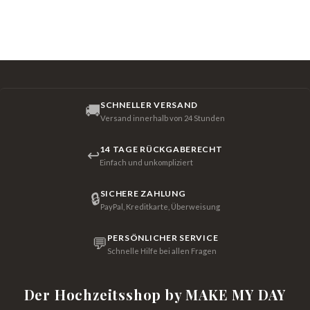
SCHNELLER VERSAND
🚚
Versand innerhalb von 24 Stunden
14 TAGE RÜCKGABERECHT
↩
Einfach und unkompliziert
SICHERE ZAHLUNG
🔒
PayPal, Kreditkarte, Überweisung
PERSÖNLICHER SERVICE
💬
Schnelle Hilfe bei allen Fragen
Der Hochzeitsshop by MAKE MY DAY