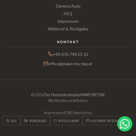
Datenschutz
FAQ
Impressum
Widerruf & Rückgabe
KONTAKT
+43 676 740 55 12
office@make-my-day.at
© 2026
Der Hochzeitsshop by MAKE MY DAY
.
Alle Rechte vorbehalten.
Impressum
AGB
Datenschutz
SSL
VERSAND
RÜCKGABE
SICHERE BEZAHLUNG