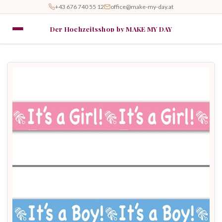
+43 676 740 55 12
office@make-my-day.at
Der Hochzeitsshop by MAKE MY DAY