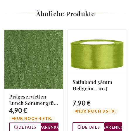
Ähnliche Produkte
Satinband 38mm
Hellgrün - 102J
Prägeservietten
7,90 €
Lunch Sommergrün
13304933
4,90 €
NUR NOCH 3 STK.
NUR NOCH 4 STK.
DETAILS
WARENKORB
DETAILS
WARENKORB