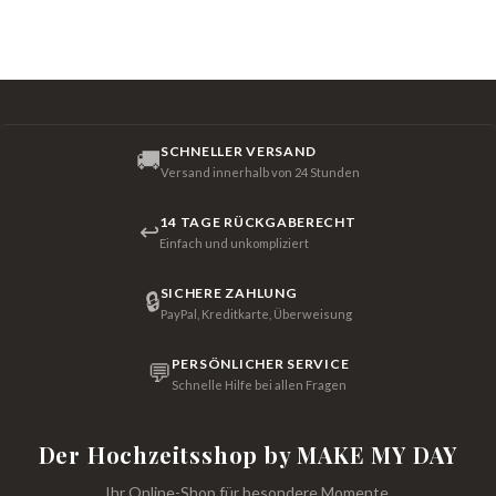
SCHNELLER VERSAND
🚚
Versand innerhalb von 24 Stunden
14 TAGE RÜCKGABERECHT
↩
Einfach und unkompliziert
SICHERE ZAHLUNG
🔒
PayPal, Kreditkarte, Überweisung
PERSÖNLICHER SERVICE
💬
Schnelle Hilfe bei allen Fragen
Der Hochzeitsshop by MAKE MY DAY
Ihr Online-Shop für besondere Momente.