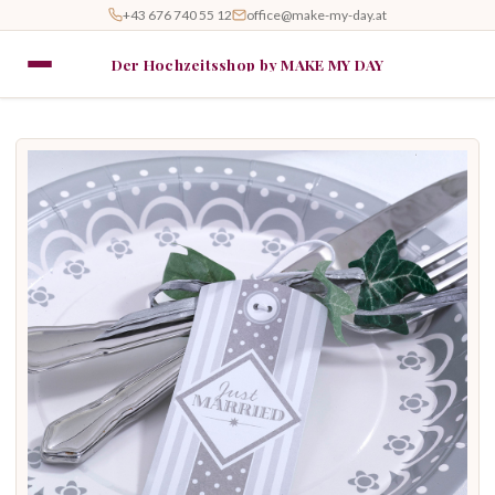
+43 676 740 55 12
office@make-my-day.at
Der Hochzeitsshop by MAKE MY DAY