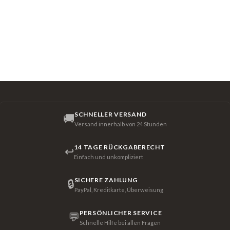
SCHNELLER VERSAND
🚚
Versand innerhalb von 24 Stunden
14 TAGE RÜCKGABERECHT
↩
Einfach und unkompliziert
SICHERE ZAHLUNG
🔒
PayPal, Kreditkarte, Überweisung
PERSÖNLICHER SERVICE
💬
Schnelle Hilfe bei allen Fragen