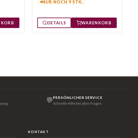
NUR NOCH 9 STK.
NKORB
DETAILS
WARENKORB
PERSÖNLICHER SERVICE
💬
isung
Schnelle Hilfe bei allen Fragen
KONTAKT