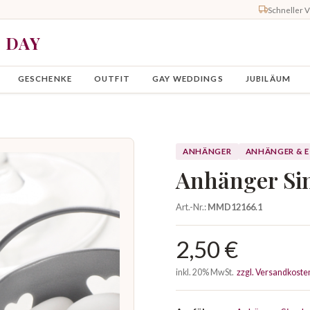
Schneller 
Y DAY
GESCHENKE
OUTFIT
GAY WEDDINGS
JUBILÄUM
ANHÄNGER
ANHÄNGER & 
Anhänger Si
Art.-Nr.:
MMD12166.1
2,50 €
inkl. 20% MwSt.
zzgl. Versandkoste