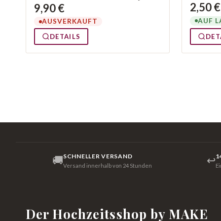
2,50 €
9,90 €
AUF L
AUSVERKAUFT
DETAILS
DET
SCHNELLER VERSAND
1
🚚
↩
Versand innerhalb von 24 Stunden
E
Der Hochzeitsshop by MAKE