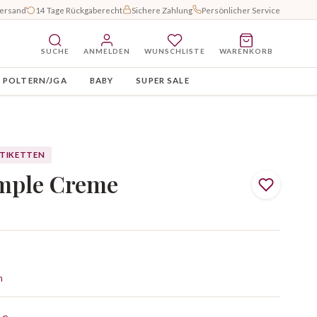
Versand
14 Tage Rückgaberecht
Sichere Zahlung
Persönlicher Service
SUCHE
ANMELDEN
WUNSCHLISTE
WARENKORB
POLTERN/JGA
BABY
SUPER SALE
ETIKETTEN
mple Creme
n