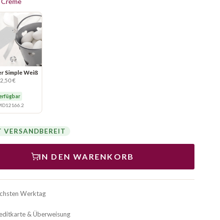
e Creme
r Simple Weiß
2,50 €
erfügbar
D12166.2
T VERSANDBEREIT
IN DEN WARENKORB
ächsten Werktag
reditkarte & Überweisung