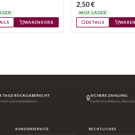
2,50 €
AGER
AUF LAGER
AILS
WARENKORB
DETAILS
WARE
4 TAGE RÜCKGABERECHT
SICHERE ZAHLUNG
🔒
infach und unkompliziert
PayPal, Kreditkarte, Überwe
KUNDENSERVICE
RECHTLICHES