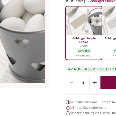
Ausführung:
Anhänger Simpl
Anhänger Simple
Anhänge
Creme
2,50 €
Verfügbar
V
MMD12166.1
MM
AUF LAGER — SOFOR
Schneller Versand — oft am n
14 Tage Rückgaberecht
Sichere Zahlung via PayPal, K