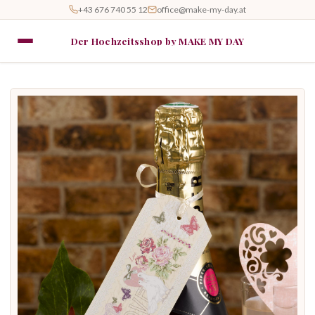
+43 676 740 55 12
office@make-my-day.at
Der Hochzeitsshop by MAKE MY DAY