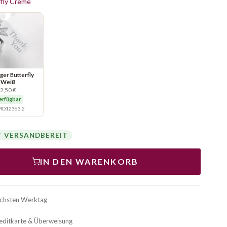
fly Creme
er Butterfly
Weiß
2,50 €
erfügbar
D12363.2
T VERSANDBEREIT
IN DEN WARENKORB
ächsten Werktag
reditkarte & Überweisung