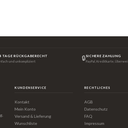
4 TAGE RÜCKGABERECHT
SICHERE ZAHLUNG
🔒
infach und unkompliziert
PayPal, Kreditkarte, Überwe
KUNDENSERVICE
RECHTLICHES
Kontakt
AGB
Mein Konto
Datenschutz
g.
Versand & Lieferung
FAQ
Wunschliste
Impressum