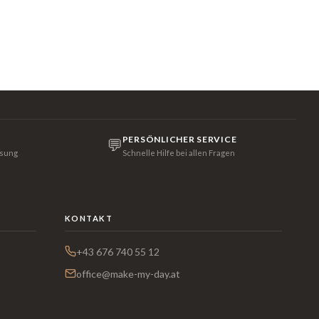
PERSÖNLICHER SERVICE
💬
isung
Schnelle Hilfe bei allen Fragen
KONTAKT
+43 676 740 55 12
office@make-my-day.at