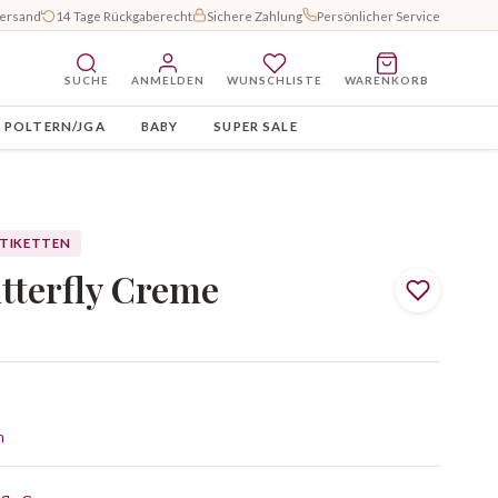
Versand
14 Tage Rückgaberecht
Sichere Zahlung
Persönlicher Service
SUCHE
ANMELDEN
WUNSCHLISTE
WARENKORB
POLTERN/JGA
BABY
SUPER SALE
ETIKETTEN
tterfly Creme
n