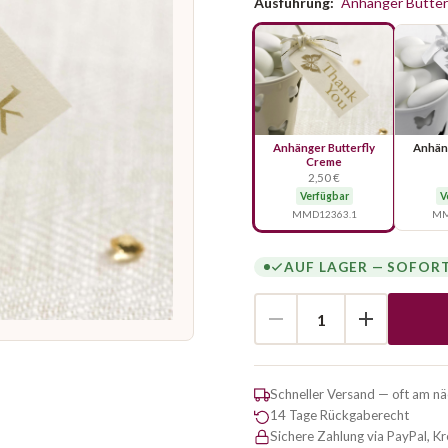
Ausführung:
Anhänger Butter
Anhänger Butterfly
Anhäng
Creme
2,50 €
Verfügbar
V
MMD12363.1
MM
AUF LAGER — SOFOR
Schneller Versand — oft am n
14 Tage Rückgaberecht
Sichere Zahlung via PayPal, K