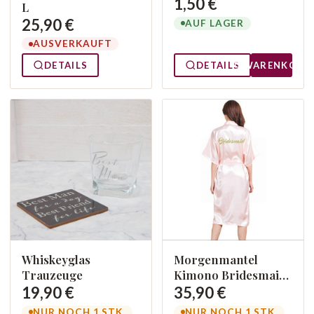
1,50 €
L
25,90 €
AUF LAGER
AUSVERKAUFT
DETAILS
DETAILS
WARENKORB
Morgenmantel
Whiskeyglas
Kimono Bridesmaid
Trauzeuge
L
35,90 €
19,90 €
NUR NOCH 1 STK.
NUR NOCH 1 STK.