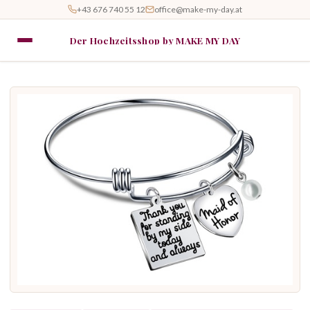
+43 676 740 55 12
office@make-my-day.at
Der Hochzeitsshop by MAKE MY DAY