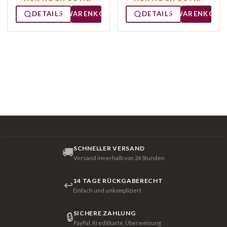
DETAILS
WARENKORB
DETAILS
WARENKORB
SCHNELLER VERSAND
🚚
Versand innerhalb von 24 Stunden
14 TAGE RÜCKGABERECHT
↩
Einfach und unkompliziert
SICHERE ZAHLUNG
🔒
PayPal, Kreditkarte, Überweisung