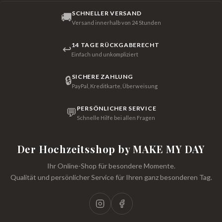
SCHNELLER VERSAND
🚚
Versand innerhalb von 24 Stunden
14 TAGE RÜCKGABERECHT
↩
Einfach und unkompliziert
SICHERE ZAHLUNG
🔒
PayPal, Kreditkarte, Überweisung
PERSÖNLICHER SERVICE
💬
Schnelle Hilfe bei allen Fragen
Der Hochzeitsshop by MAKE MY DAY
Ihr Online-Shop für besondere Momente.
Qualität und persönlicher Service für Ihren ganz besonderen Tag.