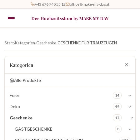
+43 676 740 55 12
office@make-my-day.at
Der Hochzeitsshop by MAKE MY DAY
Start
Kategorien
Geschenke
GESCHENKE FÜR TRAUZEUGEN
›
›
›
Kategorien
Alle Produkte
Feier
14
Deko
49
Geschenke
17
GASTGESCHENKE
8