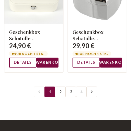
Geschenkbox
Geschenkbox
Schatulle
Schatulle
Brautjungfer
Brautjungfer Silber
24,90 €
29,90 €
NUR NOCH 1 STK.
NUR NOCH 1 STK.
DETAILS
WARENKORB
DETAILS
WARENKORB
1
2
3
4