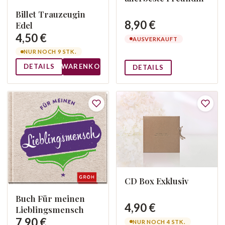
Billet Trauzeugin
8,90 €
Edel
4,50 €
AUSVERKAUFT
NUR NOCH 9 STK.
DETAILS
WARENKORB
DETAILS
CD Box Exklusiv
Buch Für meinen
4,90 €
Lieblingsmensch
7,90 €
NUR NOCH 4 STK.