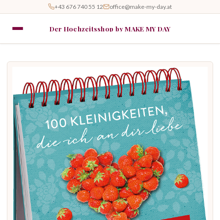
+43 676 740 55 12
office@make-my-day.at
Der Hochzeitsshop by MAKE MY DAY