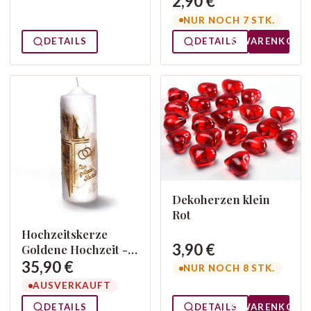
2,90 €
NUR NOCH 7 STK.
DETAILS
DETAILS
WARENKORB
Dekoherzen klein
Rot
Hochzeitskerze
3,90 €
Goldene Hochzeit -
Elegant
35,90 €
NUR NOCH 8 STK.
AUSVERKAUFT
DETAILS
DETAILS
WARENKORB