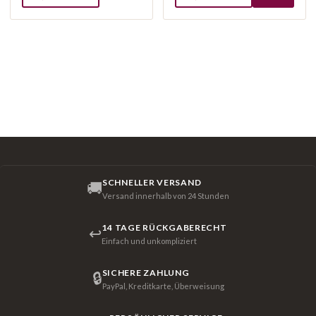
SCHNELLER VERSAND
🚚
Versand innerhalb von 24 Stunden
14 TAGE RÜCKGABERECHT
↩
Einfach und unkompliziert
SICHERE ZAHLUNG
🔒
PayPal, Kreditkarte, Überweisung