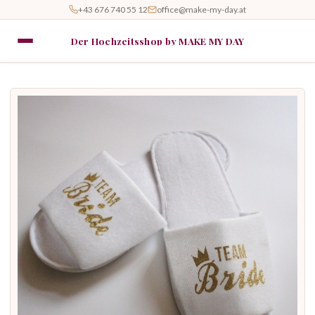
+43 676 740 55 12
office@make-my-day.at
Der Hochzeitsshop by MAKE MY DAY