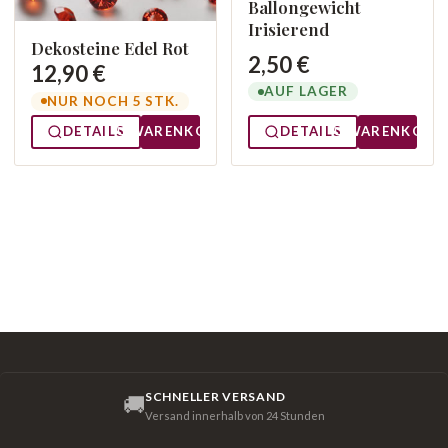
Ballongewicht
Irisierend
Dekosteine Edel Rot
2,50 €
12,90 €
AUF LAGER
NUR NOCH 5 STK.
DETAILS
WARENKORB
DETAILS
WARENKORB
SCHNELLER VERSAND
🚚
Versand innerhalb von 24 Stunden