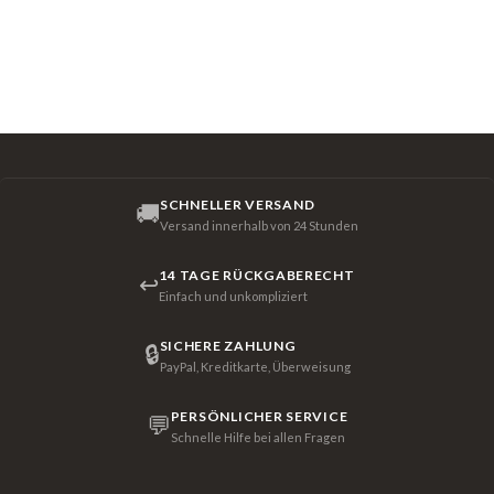
SCHNELLER VERSAND
🚚
Versand innerhalb von 24 Stunden
14 TAGE RÜCKGABERECHT
↩
Einfach und unkompliziert
SICHERE ZAHLUNG
🔒
PayPal, Kreditkarte, Überweisung
PERSÖNLICHER SERVICE
💬
Schnelle Hilfe bei allen Fragen