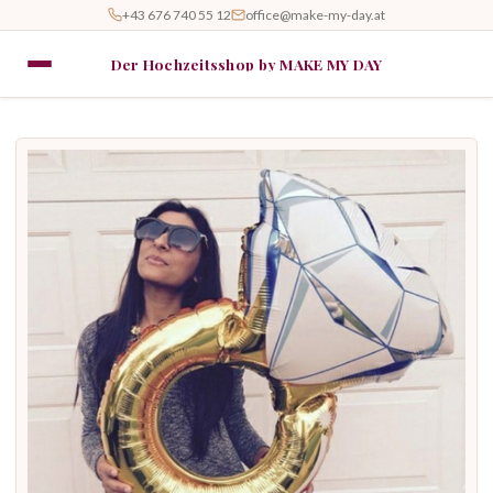
+43 676 740 55 12
office@make-my-day.at
Der Hochzeitsshop by MAKE MY DAY