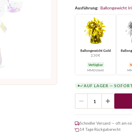
Ausführung:
Ballongewicht Ir
Ballongewicht Gold
Ballong
2,50 €
Verfügbar
N
MMD13660
MM
AUF LAGER — SOFOR
Schneller Versand — oft am n
14 Tage Rückgaberecht