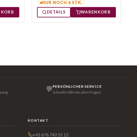
NUR NOCH 6 STK.
NKORB
DETAILS
WARENKORB
PERSÖNLICHER SERVICE
💬
isung
Schnelle Hilfe bei allen Fragen
KONTAKT
+43 676 740 55 12