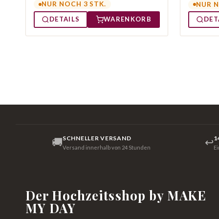
NUR NOCH 3 STK.
NUR N
DETAILS
WARENKORB
DET
SCHNELLER VERSAND
1
🚚
↩
Versand innerhalb von 24 Stunden
E
Der Hochzeitsshop by MAKE
MY DAY