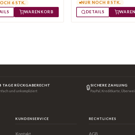
NUR NOCH 8 STK.
OCH 6 STK.
AILS
WARENKORB
DETAILS
WARE
4 TAGE RÜCKGABERECHT
SICHERE ZAHLUNG
🔒
infach und unkompliziert
PayPal, Kreditkarte, Überwe
KUNDENSERVICE
RECHTLICHES
Kontakt
AGB