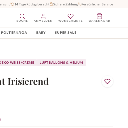
Versand
14 Tage Rückgaberecht
Sichere Zahlung
Persönlicher Service
SUCHE
ANMELDEN
WUNSCHLISTE
WARENKORB
POLTERN/JGA
BABY
SUPER SALE
DEKO WEISS/CREME
LUFTBALLONS & HELIUM
t Irisierend
n