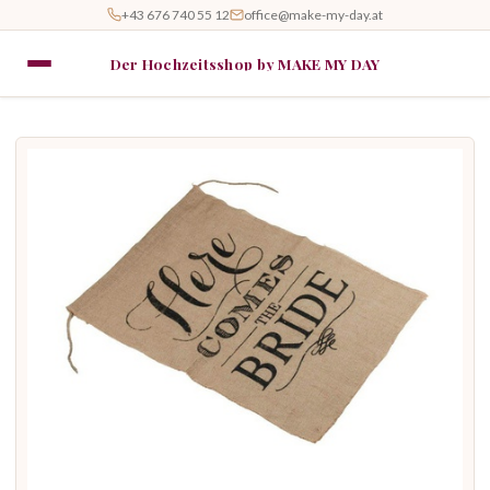
+43 676 740 55 12
office@make-my-day.at
Der Hochzeitsshop by MAKE MY DAY