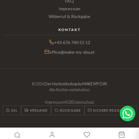
FAQ
Impressum
Widerruf & Rückgabe
KONTAKT
+43 676 740 55 12
office@make-my-day.at
© 2026
Der Hochzeitsshop by MAKE MY DAY
.
Alle Rechte vorbehalten.
Impressum
AGB
Datenschutz
SSL
VERSAND
RÜCKGABE
SICHERE BEZAHLUNG