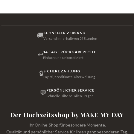
SCHNELLER VERSAND
🚚
Versand innerhalb von 24 Stunden
14 TAGE RÜCKGABERECHT
↩
Einfach und unkompliziert
SICHERE ZAHLUNG
🔒
PayPal, Kreditkarte, Überweisung
PERSÖNLICHER SERVICE
💬
Schnelle Hilfe bei allen Fragen
Der Hochzeitsshop by MAKE MY DAY
Ihr Online-Shop für besondere Momente.
Qualität und persönlicher Service für Ihren ganz besonderen Tag.