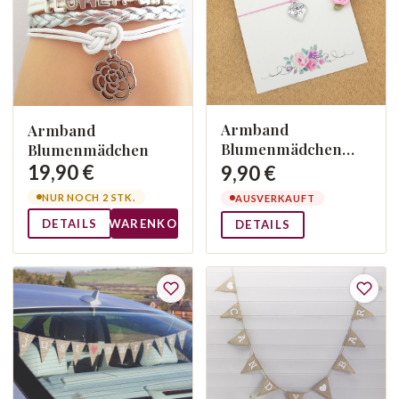
Armband
Armband
Blumenmädchen
Blumenmädchen
Herzig
19,90 €
9,90 €
NUR NOCH 2 STK.
AUSVERKAUFT
DETAILS
WARENKORB
DETAILS