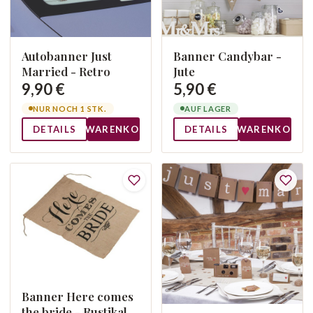
Autobanner Just
Banner Candybar -
Married - Retro
Jute
9,90 €
5,90 €
NUR NOCH 1 STK.
AUF LAGER
DETAILS
WARENKORB
DETAILS
WARENKORB
Banner Here comes
the bride - Rustikal