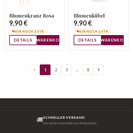
Blumenkranz Rosa
Blumenkübel
9,90 €
9,90 €
NUR NOCH 2 STK.
NUR NOCH 2 STK.
DETAILS
WARENKORB
DETAILS
WARENKORB
1
2
3
…
8
SCHNELLER VERSAND
🚚
Versand innerhalb von 24 Stunden