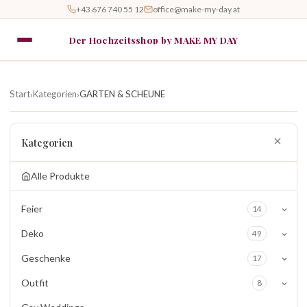
+43 676 740 55 12
office@make-my-day.at
Der Hochzeitsshop by MAKE MY DAY
Start
Kategorien
GARTEN & SCHEUNE
›
›
Kategorien
Alle Produkte
Feier
14
Deko
49
Geschenke
17
Outfit
8