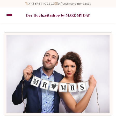
+43 676 740 55 12
office@make-my-day.at
Der Hochzeitsshop by MAKE MY DAY