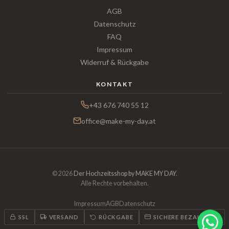
AGB
Datenschutz
FAQ
Impressum
Widerruf & Rückgabe
KONTAKT
+43 676 740 55 12
office@make-my-day.at
© 2026
Der Hochzeitsshop by MAKE MY DAY
.
Alle Rechte vorbehalten.
Impressum
AGB
Datenschutz
SSL
VERSAND
RÜCKGABE
SICHERE BEZAHLUNG