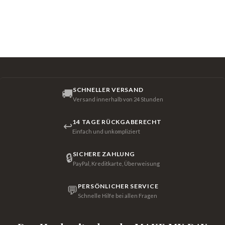
SCHNELLER VERSAND
🚚
Versand innerhalb von 24 Stunden
14 TAGE RÜCKGABERECHT
↩
Einfach und unkompliziert
SICHERE ZAHLUNG
🔒
PayPal, Kreditkarte, Überweisung
PERSÖNLICHER SERVICE
💬
Schnelle Hilfe bei allen Fragen