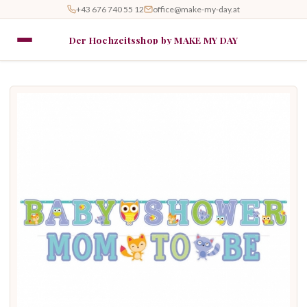
+43 676 740 55 12
office@make-my-day.at
Der Hochzeitsshop by MAKE MY DAY