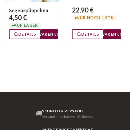
22,90 €
Segenspüppchen
4,50 €
NUR NOCH 1 STK.
AUF LAGER
DETAILS
WARENKORB
DETAILS
WARENKORB
SCHNELLER VERSAND
🚚
Versand innerhalb von 24 Stunden
14 TAGE RÜCKGABERECHT