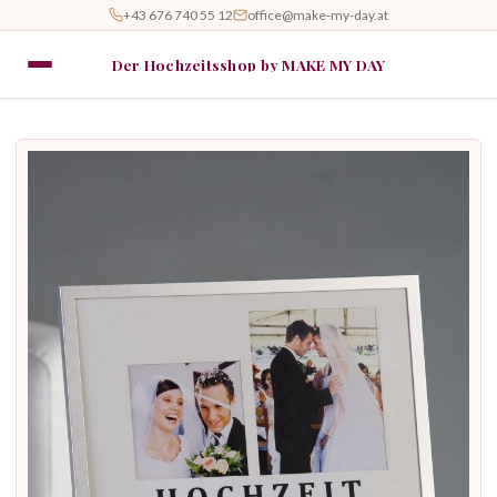
+43 676 740 55 12
office@make-my-day.at
Der Hochzeitsshop by MAKE MY DAY