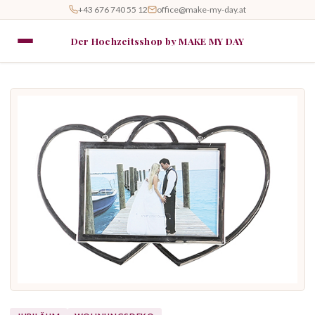
+43 676 740 55 12
office@make-my-day.at
Der Hochzeitsshop by MAKE MY DAY