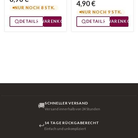
4,90 €
NUR NOCH 8 STK.
NUR NOCH 9 STK.
DETAILS
WARENKORB
DETAILS
WARENKORB
SCHNELLER VERSAND
🚚
Versand innerhalb von 24 Stunden
14 TAGE RÜCKGABERECHT
↩
Einfach und unkompliziert