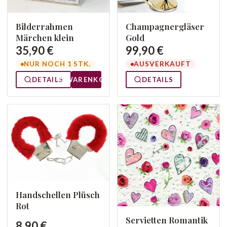
Bilderrahmen
Champagnergläser
Märchen klein
Gold
35,90 €
99,90 €
NUR NOCH 1 STK.
AUSVERKAUFT
DETAILS
WARENKORB
DETAILS
Handschellen Plüsch
Rot
Servietten Romantik
8,90 €