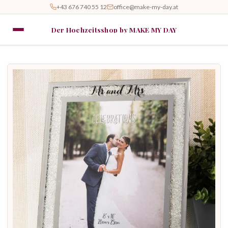
+43 676 740 55 12
office@make-my-day.at
Der Hochzeitsshop by MAKE MY DAY