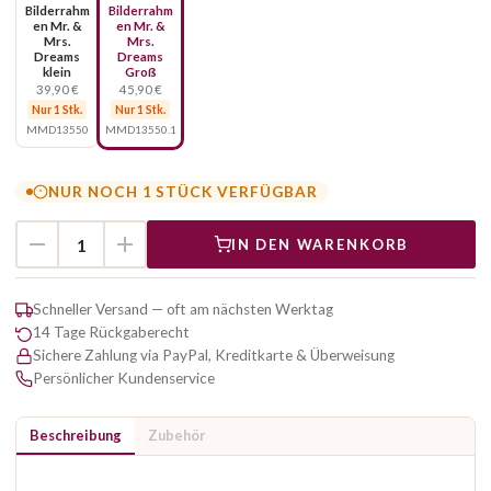
Bilderrahm
Bilderrahm
en Mr. &
en Mr. &
Mrs.
Mrs.
Dreams
Dreams
klein
Groß
39,90 €
45,90 €
Nur 1 Stk.
Nur 1 Stk.
MMD13550
MMD13550.1
NUR NOCH 1 STÜCK VERFÜGBAR
IN DEN WARENKORB
Schneller Versand — oft am nächsten Werktag
14 Tage Rückgaberecht
Sichere Zahlung via PayPal, Kreditkarte & Überweisung
Persönlicher Kundenservice
Beschreibung
Zubehör