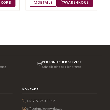
NKORB
DETAILS
WARENKORB
PERSÖNLICHER SERVICE
💬
isung
Schnelle Hilfe bei allen Fragen
KONTAKT
+43 676 740 55 12
office@make-my-day.at