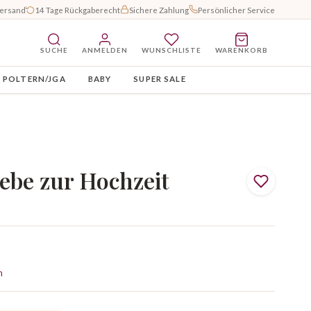
Versand
14 Tage Rückgaberecht
Sichere Zahlung
Persönlicher Service
SUCHE
ANMELDEN
WUNSCHLISTE
WARENKORB
POLTERN/JGA
BABY
SUPER SALE
Liebe zur Hochzeit
n