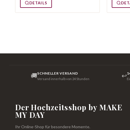
DETAILS
DET
SCHNELLER VERSAND
1
🚚
↩
Versand innerhalb von 24 Stunden
E
Der Hochzeitsshop by MAKE
MY DAY
Ihr Online-Shop für besondere Momente.