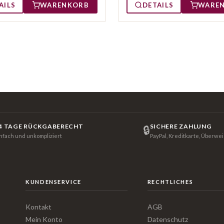
AILS
WARENKORB
DETAILS
WARE
4 TAGE RÜCKGABERECHT
SICHERE ZAHLUNG
🔒
infach und unkompliziert
PayPal, Kreditkarte, Überwe
KUNDENSERVICE
RECHTLICHES
Kontakt
AGB
Mein Konto
Datenschutz