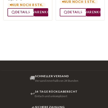
NUR NOCH 1 STK.
NUR NOCH 8 STK.
DETAILS
WARENKORB
DETAILS
WARENKORB
SCHNELLER VERSAND
🚚
Versand innerhalb von 24 Stunden
14 TAGE RÜCKGABERECHT
↩
Einfach und unkompliziert
SICHERE ZAHLUNG