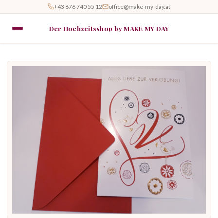
+43 676 740 55 12
office@make-my-day.at
Der Hochzeitsshop by MAKE MY DAY