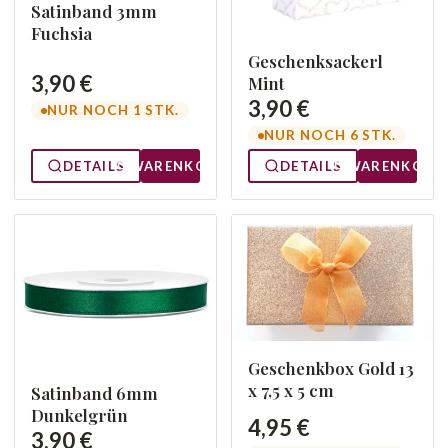
Satinband 3mm
Fuchsia
Geschenksackerl
3,90 €
Mint
3,90 €
NUR NOCH 1 STK.
NUR NOCH 6 STK.
DETAILS
WARENKORB
DETAILS
WARENKORB
Geschenkbox Gold 13
x 7,5 x 5 cm
Satinband 6mm
Dunkelgrün
4,95 €
3,90 €