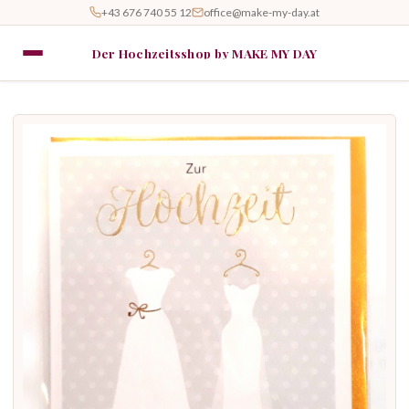
+43 676 740 55 12
office@make-my-day.at
Der Hochzeitsshop by MAKE MY DAY