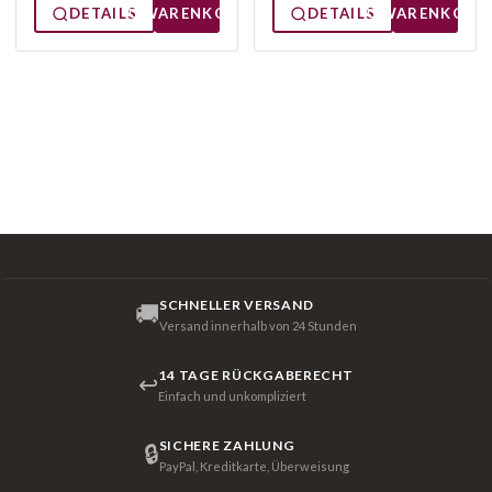
DETAILS
WARENKORB
DETAILS
WARENKORB
SCHNELLER VERSAND
🚚
Versand innerhalb von 24 Stunden
14 TAGE RÜCKGABERECHT
↩
Einfach und unkompliziert
SICHERE ZAHLUNG
🔒
PayPal, Kreditkarte, Überweisung