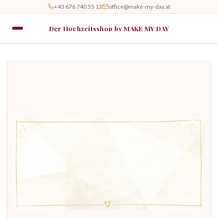
+43 676 740 55 12
office@make-my-day.at
Der Hochzeitsshop by MAKE MY DAY