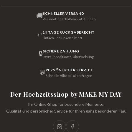
SCHNELLER VERSAND
🚚
Versand innerhalb von 24 Stunden
14 TAGE RÜCKGABERECHT
↩
Einfach und unkompliziert
SICHERE ZAHLUNG
🔒
PayPal, Kreditkarte, Überweisung
PERSÖNLICHER SERVICE
💬
Schnelle Hilfe bei allen Fragen
Der Hochzeitsshop by MAKE MY DAY
Ihr Online-Shop für besondere Momente.
Qualität und persönlicher Service für Ihren ganz besonderen Tag.