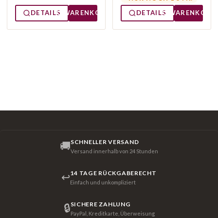
DETAILS
WARENKORB
DETAILS
WARENKORB
SCHNELLER VERSAND
🚚
Versand innerhalb von 24 Stunden
14 TAGE RÜCKGABERECHT
↩
Einfach und unkompliziert
SICHERE ZAHLUNG
🔒
PayPal, Kreditkarte, Überweisung