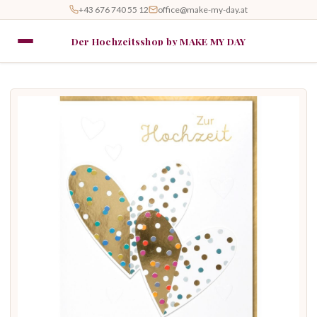
+43 676 740 55 12
office@make-my-day.at
Der Hochzeitsshop by MAKE MY DAY