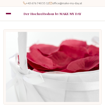
+43 676 740 55 12
office@make-my-day.at
Der Hochzeitsshop by MAKE MY DAY