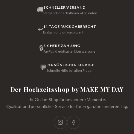
SCHNELLER VERSAND
🚚
Versand innerhalb von 24 Stunden
14 TAGE RÜCKGABERECHT
↩
Einfach und unkompliziert
SICHERE ZAHLUNG
🔒
PayPal, Kreditkarte, Überweisung
PERSÖNLICHER SERVICE
💬
Schnelle Hilfe bei allen Fragen
Der Hochzeitsshop by MAKE MY DAY
Ihr Online-Shop für besondere Momente.
Qualität und persönlicher Service für Ihren ganz besonderen Tag.