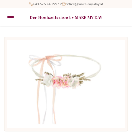
+43 676 740 55 12
office@make-my-day.at
Der Hochzeitsshop by MAKE MY DAY