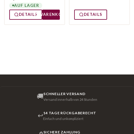
AUF LAGER
DETAILS
WARENKORB
DETAILS
SCHNELLER VERSAND
🚚
Versand innerhalb von 24 Stunden
14 TAGE RÜCKGABERECHT
↩
Einfach und unkompliziert
SICHERE ZAHLUNG