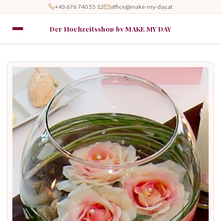
+43 676 740 55 12
office@make-my-day.at
Der Hochzeitsshop by MAKE MY DAY