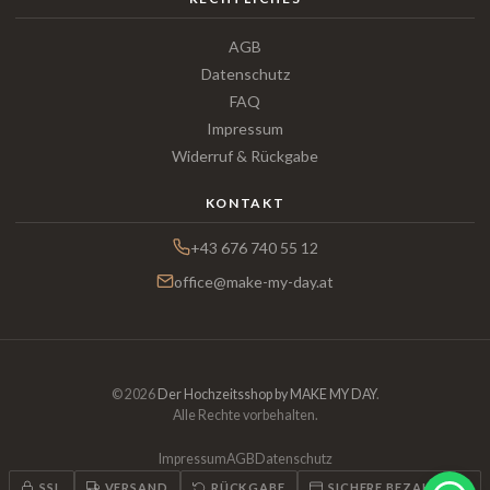
AGB
Datenschutz
FAQ
Impressum
Widerruf & Rückgabe
KONTAKT
+43 676 740 55 12
office@make-my-day.at
© 2026
Der Hochzeitsshop by MAKE MY DAY
.
Alle Rechte vorbehalten.
Impressum
AGB
Datenschutz
SSL
VERSAND
RÜCKGABE
SICHERE BEZAHLUNG