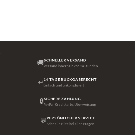
SCHNELLER VERSAND
🚚
Versand innerhalb von 24 Stunden
14 TAGE RÜCKGABERECHT
↩
Einfach und unkompliziert
SICHERE ZAHLUNG
🔒
PayPal, Kreditkarte, Überweisung
PERSÖNLICHER SERVICE
💬
Schnelle Hilfe bei allen Fragen