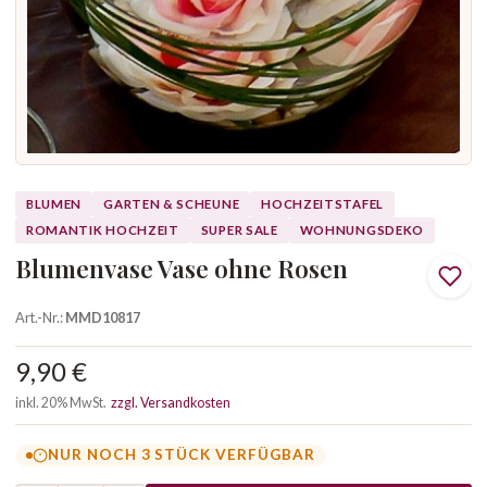
BLUMEN
GARTEN & SCHEUNE
HOCHZEITSTAFEL
ROMANTIK HOCHZEIT
SUPER SALE
WOHNUNGSDEKO
Blumenvase Vase ohne Rosen
Art.-Nr.:
MMD10817
9,90 €
inkl. 20% MwSt.
zzgl. Versandkosten
NUR NOCH 3 STÜCK VERFÜGBAR