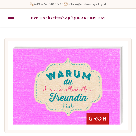
+43 676 740 55 12
office@make-my-day.at
Der Hochzeitsshop by MAKE MY DAY