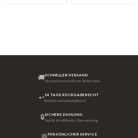
SCHNELLER VERSAND
🚚
Versand innerhalb von 24 Stunden
14 TAGE RÜCKGABERECHT
↩
Einfach und unkompliziert
SICHERE ZAHLUNG
🔒
PayPal, Kreditkarte, Überweisung
PERSÖNLICHER SERVICE
💬