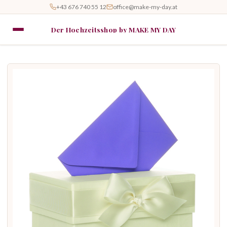
+43 676 740 55 12
office@make-my-day.at
Der Hochzeitsshop by MAKE MY DAY