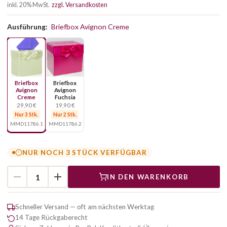
inkl. 20% MwSt.
zzgl. Versandkosten
Ausführung:
Briefbox Avignon Creme
Briefbox
Briefbox
Avignon
Avignon
Creme
Fuchsia
29,90 €
19,90 €
Nur 3 Stk.
Nur 2 Stk.
MMD11786.1
MMD11786.2
NUR NOCH 3 STÜCK VERFÜGBAR
IN DEN WARENKORB
Schneller Versand — oft am nächsten Werktag
14 Tage Rückgaberecht