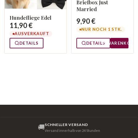
Briefbox Just
Married
Hundefliege Edel
9,90 €
11,90 €
NUR NOCH 1 STK.
AUSVERKAUFT
DETAILS
DETAILS
WARENKORB
SCHNELLER VERSAND
🚚
Versand innerhalb von 24 Stunden