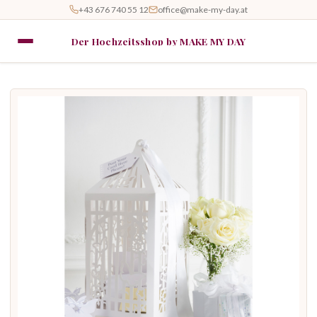
+43 676 740 55 12
office@make-my-day.at
Der Hochzeitsshop by MAKE MY DAY