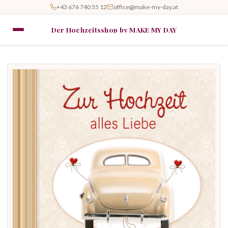
+43 676 740 55 12
office@make-my-day.at
Der Hochzeitsshop by MAKE MY DAY