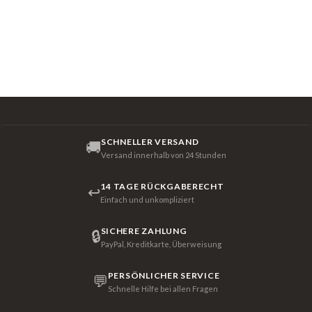
SCHNELLER VERSAND
🚚
Versand innerhalb von 24 Stunden
14 TAGE RÜCKGABERECHT
↩
Einfach und unkompliziert
SICHERE ZAHLUNG
🔒
PayPal, Kreditkarte, Überweisung
PERSÖNLICHER SERVICE
💬
Schnelle Hilfe bei allen Fragen