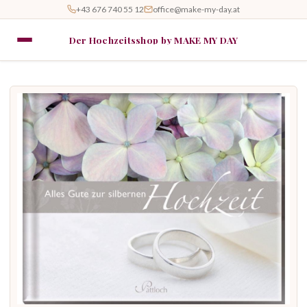
+43 676 740 55 12
office@make-my-day.at
Der Hochzeitsshop by MAKE MY DAY