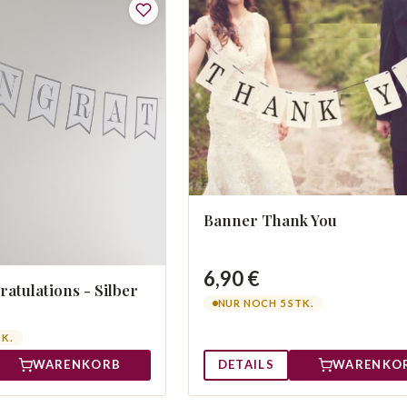
Banner Thank You
6,90 €
atulations - Silber
NUR NOCH 5 STK.
TK.
WARENKORB
DETAILS
WARENKO