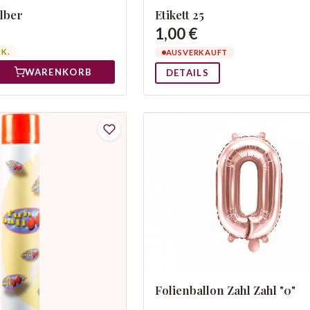
lber
Etikett 25
1,00 €
TK.
AUSVERKAUFT
WARENKORB
DETAILS
Folienballon Zahl Zahl "0"