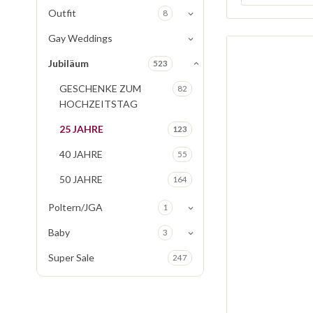
Outfit
8
Gay Weddings
Jubiläum
523
GESCHENKE ZUM
82
HOCHZEITSTAG
25 JAHRE
123
40 JAHRE
55
50 JAHRE
164
Poltern/JGA
1
Baby
3
Super Sale
247