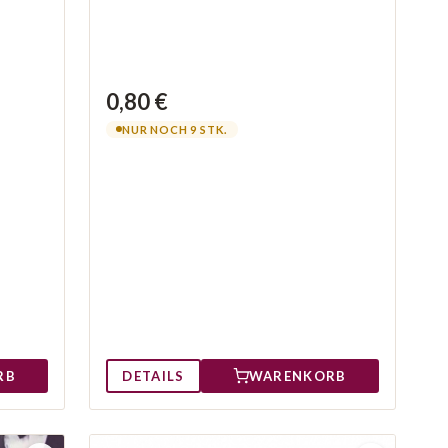
0,80 €
NUR NOCH 9 STK.
RB
DETAILS
WARENKORB