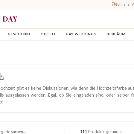
Schneller 
Y DAY
GESCHENKE
OUTFIT
GAY WEDDINGS
JUBILÄUM
E
Hochzeit gibt es keine Diskussionen, wie denn die Hochzeitsfarbe aus
ails ausgelassen werden. Egal, ob Sie eingeladen sind, oder selber fe
o!
111
Produkte gefunden