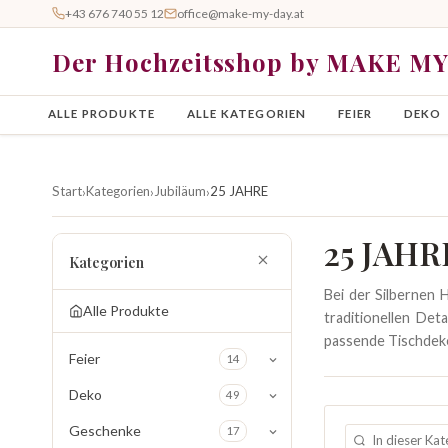
+43 676 740 55 12
office@make-my-day.at
Der Hochzeitsshop by MAKE M
ALLE PRODUKTE
ALLE KATEGORIEN
FEIER
DEKO
Start
Kategorien
Jubiläum
25 JAHRE
›
›
›
25 JAHR
Kategorien
Bei der Silbernen 
Alle Produkte
traditionellen Det
passende Tischdek
Feier
14
Deko
49
Geschenke
17