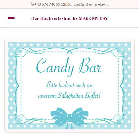
+43 676 740 55 12
office@make-my-day.at
Der Hochzeitsshop by MAKE MY DAY