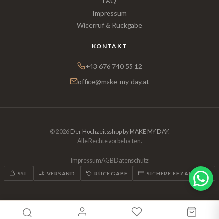
FAQ
Impressum
Widerruf & Rückgabe
KONTAKT
+43 676 740 55 12
office@make-my-day.at
© 2026
Der Hochzeitsshop by MAKE MY DAY
.
Alle Rechte vorbehalten.
Impressum
AGB
Datenschutz
SSL
VERSAND
RÜCKGABE
SICHERE BEZAHLUNG