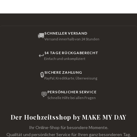
SCHNELLER VERSAND
🚚
Versand innerhalb von 24 Stunden
14 TAGE RÜCKGABERECHT
↩
Einfach und unkompliziert
SICHERE ZAHLUNG
🔒
PayPal, Kreditkarte, Überweisung
PERSÖNLICHER SERVICE
💬
Schnelle Hilfe bei allen Fragen
Der Hochzeitsshop by MAKE MY DAY
Ihr Online-Shop für besondere Momente.
Qualität und persönlicher Service für Ihren ganz besonderen Tag.