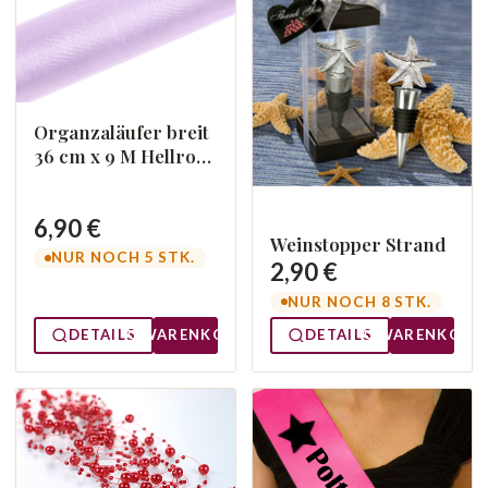
Organzaläufer breit
36 cm x 9 M Hellrosa
002J
6,90 €
Weinstopper Strand
NUR NOCH 5 STK.
2,90 €
NUR NOCH 8 STK.
DETAILS
WARENKORB
DETAILS
WARENKORB